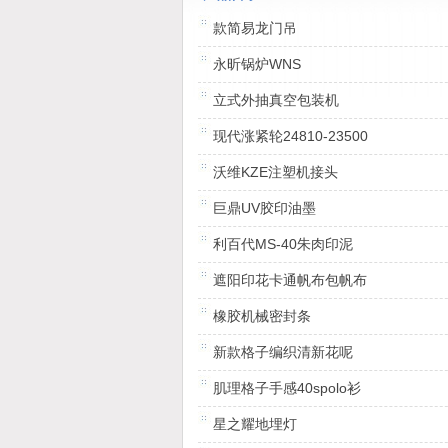
和专业化服务。服务社会，创造价值是公司的目
创新行业技术标准，普及行业技术应用是公司
款简易龙门吊
命。公司汇集了一批有着丰富工程经验的技术
干，从分析用户需求、方案设计、工程实施、
永昕锅炉WNS
保证、技术培训到售后支持，为用户提供一体
立式外抽真空包装机
全线服务。
现代涨紧轮24810-23500
沃维KZE注塑机接头
巨鼎UV胶印油墨
利百代MS-40朱肉印泥
遮阳印花卡通帆布包帆布
橡胶机械密封条
新款格子编织清新花呢
肌理格子手感40spolo衫
星之耀地埋灯