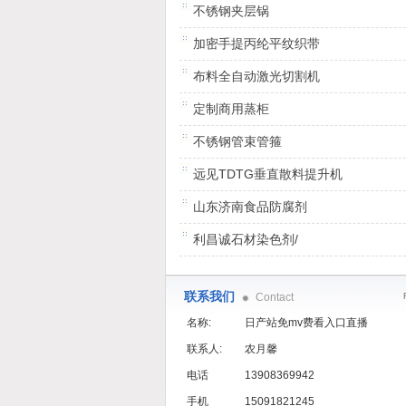
不锈钢夹层锅
加密手提丙纶平纹织带
布料全自动激光切割机
定制商用蒸柜
不锈钢管束管箍
远见TDTG垂直散料提升机
山东济南食品防腐剂
利昌诚石材染色剂/
联系我们
Contact
名称:
日产站免mv费看入口直播
联系人:
农月馨
电话
13908369942
手机
15091821245