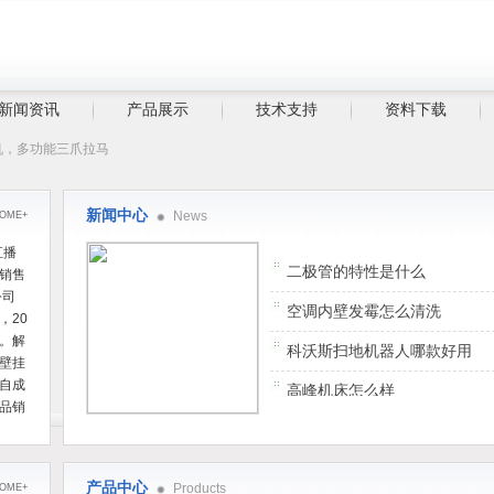
新闻资讯
产品展示
技术支持
资料下载
机，多功能三爪拉马
新闻中心
News
OME+
直播
二极管的特性是什么
销售
公司
空调内壁发霉怎么清洗
，20
。解
科沃斯扫地机器人哪款好用
壁挂
自成
高峰机床怎么样
品销
的集
接近开关三根线怎么接
优质
rtu型号怎么定
设计
产品中心
Products
OME+