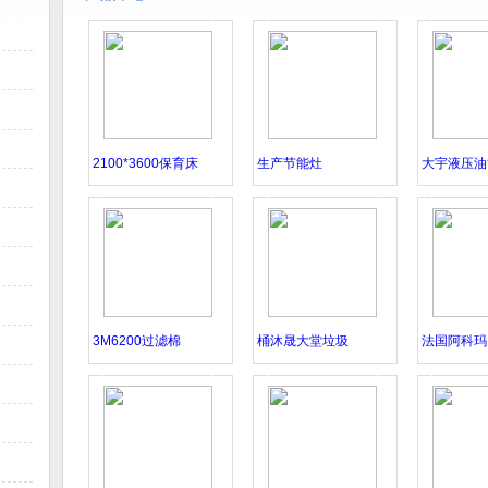
标;
燃气热水器哪个牌子好
的使
骨
质量
化的
2100*3600保育床
生产节能灶
大宇液压油
3M6200过滤棉
桶沐晟大堂垃圾
法国阿科玛