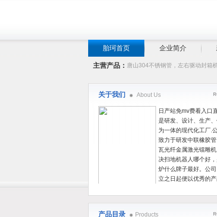
胎珂首页
企业简介
主营产品：
唐山304不锈钢管，左右驱动封箱
关于我们
About Us
R
日产站免mv费看入口
是研发、设计、生产、
为一体的现代化工厂.
致力于研发中联橡胶管
瓦光纤金属激光镭雕机
决扫地机器人哪个好，
炉什么牌子最好。公司
立之日起便以优秀的产
售为基础，以自主创新
成技术为核心，依托完整的技术发开团队，以
服务为宗旨，为用户提供完整可行的创新集成
产品目录
Products
R